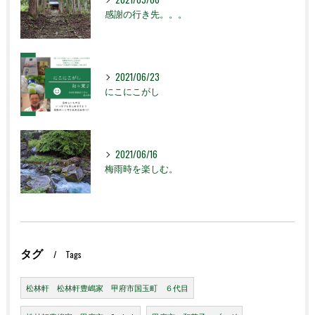
感謝の行き先。。。
2021/06/23
にこにこがし
2021/06/16
梅雨時を楽しむ。
タグ
Tags
松林軒 松林軒豊嶋家 甲府市国玉町 ６代目