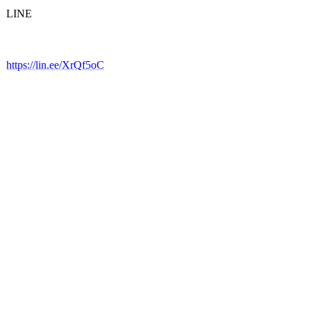
LINE
https://lin.ee/XrQf5oC