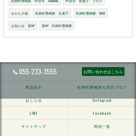
松林軒豊嶋家 甲府市 Facebook
甲府市 和菓子 ブログ
みかん大福
松林軒豊嶋家 生菓子
松林軒豊嶋家 BASE
お知らせ 新HP
新HP 松林軒豊嶋家
055-233-3555
お問い合わせはこちら
商品紹介
松林軒豊嶋家七代目ブログ
おしらせ
Instagram
LINE
Facebook
サイトマップ
用語一覧