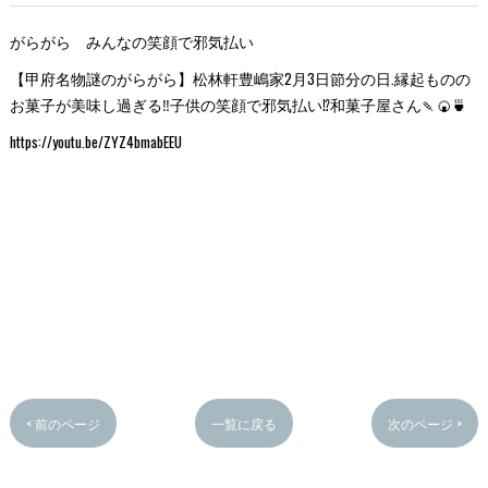
がらがら みんなの笑顔で邪気払い
【甲府名物謎のがらがら】松林軒豊嶋家2月3日節分の日.縁起ものの
お菓子が美味し過ぎる‼️子供の笑顔で邪気払い⁉️和菓子屋さん‎🍡🍘🍵
https://youtu.be/ZYZ4bmabEEU
< 前のページ
一覧に戻る
次のページ >